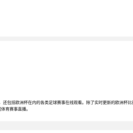
播，还包括欧洲杯在内的各类足球赛事在线观看。除了实时更新的欧洲杯
门体育赛事直播。