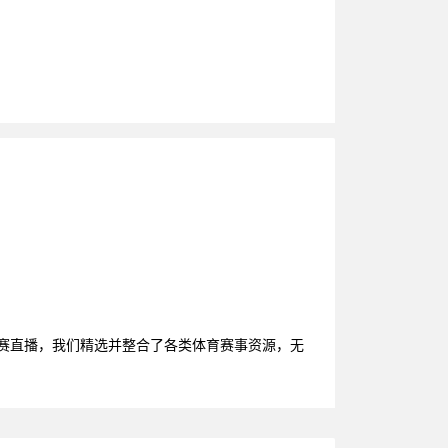
比赛直播，我们精选并整合了各类体育赛事资源，无