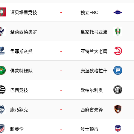
队
-
谭贝塔里竞技
独立FBC
-
圣荷西德奥罗
皇家托马亚波
-
孟菲斯灰熊
亚特兰大老鹰
-
佛蒙特绿队
康涅狄格拉什
-
巴西竞技
欧帕尔利奥
-
康乃狄克
西麻省先锋
-
新英伦
波士顿市