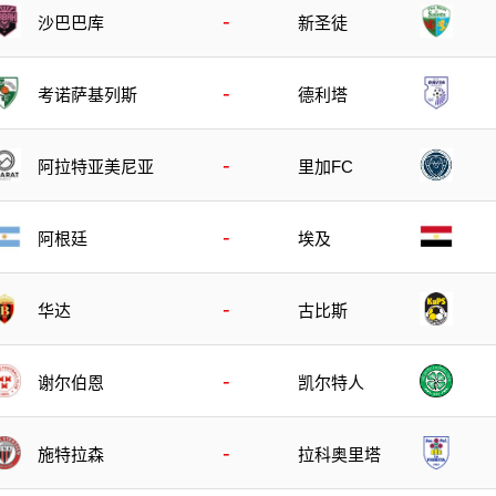
-
沙巴巴库
新圣徒
-
考诺萨基列斯
德利塔
-
阿拉特亚美尼亚
里加FC
-
阿根廷
埃及
-
华达
古比斯
-
谢尔伯恩
凯尔特人
-
施特拉森
拉科奥里塔