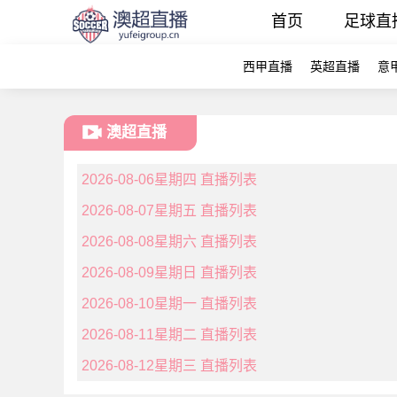
首页
足球直
西甲直播
英超直播
意
澳超直播
2026-08-06星期四 直播列表
2026-08-07星期五 直播列表
2026-08-08星期六 直播列表
2026-08-09星期日 直播列表
2026-08-10星期一 直播列表
2026-08-11星期二 直播列表
2026-08-12星期三 直播列表