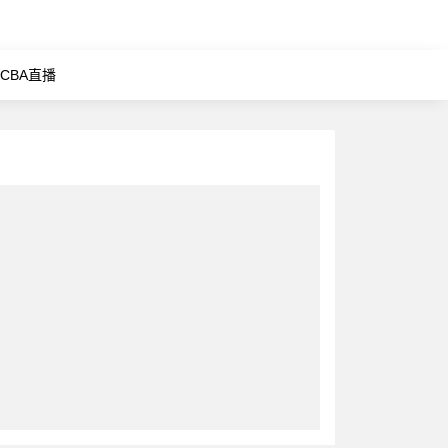
CBA直播