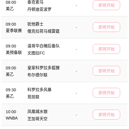
泰克索马
08:00
-
即将开始
美乙
丹顿迪亚波罗
犹他爵士
09:00
-
即将开始
夏季联赛
俄克拉荷马城雷霆
温哥华白帽后备队
09:00
-
即将开始
美预备联
文图拉FC
皇家科罗拉多狐狸
09:00
-
即将开始
美乙
布尔德尔联
科罗拉多风暴
09:30
-
即将开始
美乙
竞技联
凤凰城水银
10:00
-
即将开始
WNBA
芝加哥天空