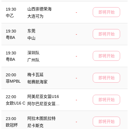
山西崇德荣海
19:30
-
即将开始
中乙
大连可为
东莞
19:30
-
即将开始
粤BA
中山
深圳队
19:30
-
即将开始
粤BA
广州队
梅卡瓦延
20:00
-
即将开始
菲MPBL
帕赛航海家
阿美尼亚女篮U16
22:00
-
即将开始
女欧U16 C
阿尔巴尼亚女篮U1
6
阿拉木图凯拉特
23:00
-
即将开始
欧冠杯
尼卡斯克