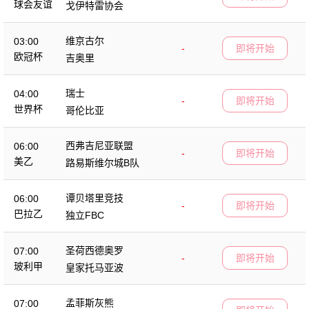
球会友谊
戈伊特雷协会
维京古尔
03:00
-
即将开始
欧冠杯
吉奥里
瑞士
04:00
-
即将开始
世界杯
哥伦比亚
西弗吉尼亚联盟
06:00
-
即将开始
美乙
路易斯维尔城B队
谭贝塔里竞技
06:00
-
即将开始
巴拉乙
独立FBC
圣荷西德奥罗
07:00
-
即将开始
玻利甲
皇家托马亚波
孟菲斯灰熊
07:00