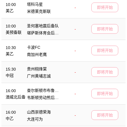
塔科马星
10:00
-
即将开始
美乙
米德莱克斯联
圣何塞地震后备队
10:00
-
即将开始
美预备联
堪萨斯体育会后备
队
卡波FC
10:30
-
即将开始
美乙
南加州老鹰
贵州栩烽棠
15:30
-
即将开始
中冠
广州黄埔志诚
查尔斯顿市布鲁斯
16:00
-
即将开始
后备队
澳威北后备
韦斯顿劳动熊后备
队
山西崇德荣海
16:00
-
即将开始
中乙
大连可为