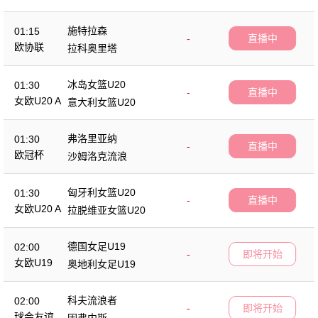
施特拉森
01:15
-
直播中
欧协联
拉科奥里塔
冰岛女篮U20
01:30
-
直播中
女欧U20 A
意大利女篮U20
弗洛里亚纳
01:30
-
直播中
欧冠杯
沙姆洛克流浪
匈牙利女篮U20
01:30
-
直播中
女欧U20 A
拉脱维亚女篮U20
德国女足U19
02:00
-
即将开始
女欧U19
奥地利女足U19
科夫流浪者
02:00
-
即将开始
球会友谊
因弗内斯