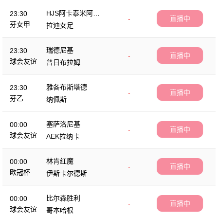
HJS阿卡泰米阿女
23:30
-
直播中
足
芬女甲
拉迪女足
瑞德尼基
23:30
-
直播中
球会友谊
普日布拉姆
雅各布斯塔德
23:30
-
直播中
芬乙
纳佩斯
塞萨洛尼基
00:00
-
直播中
球会友谊
AEK拉纳卡
林肯红魔
00:00
-
直播中
欧冠杯
伊斯卡尔德斯
比尔森胜利
00:00
-
直播中
球会友谊
哥本哈根