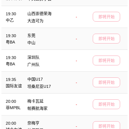
山西崇德荣海
19:30
-
即将开始
中乙
大连可为
东莞
19:30
-
即将开始
粤BA
中山
深圳队
19:30
-
即将开始
粤BA
广州队
中国U17
19:35
-
即将开始
国际友谊
坦桑尼亚U17
梅卡瓦延
20:00
-
即将开始
菲MPBL
帕赛航海家
奈梅亨
20:00
-
即将开始