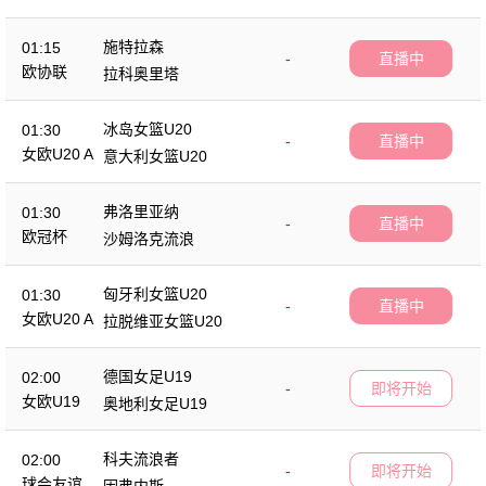
施特拉森
01:15
-
直播中
欧协联
拉科奥里塔
冰岛女篮U20
01:30
-
直播中
女欧U20 A
意大利女篮U20
弗洛里亚纳
01:30
-
直播中
欧冠杯
沙姆洛克流浪
匈牙利女篮U20
01:30
-
直播中
女欧U20 A
拉脱维亚女篮U20
德国女足U19
02:00
-
即将开始
女欧U19
奥地利女足U19
科夫流浪者
02:00
-
即将开始
球会友谊
因弗内斯