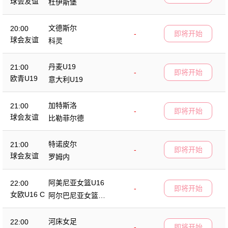
球会友谊
杜伊斯堡
文德斯尔
20:00
-
即将开始
球会友谊
科灵
丹麦U19
21:00
-
即将开始
欧青U19
意大利U19
加特斯洛
21:00
-
即将开始
球会友谊
比勒菲尔德
特诺皮尔
21:00
-
即将开始
球会友谊
罗姆内
阿美尼亚女篮U16
22:00
-
即将开始
女欧U16 C
阿尔巴尼亚女篮U1
6
河床女足
22:00
-
即将开始