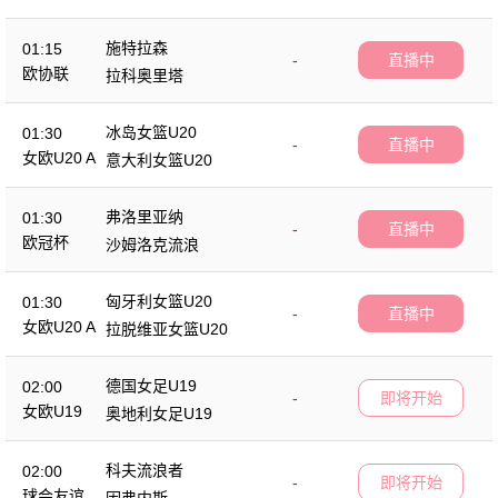
施特拉森
01:15
-
直播中
欧协联
拉科奥里塔
冰岛女篮U20
01:30
-
直播中
女欧U20 A
意大利女篮U20
弗洛里亚纳
01:30
-
直播中
欧冠杯
沙姆洛克流浪
匈牙利女篮U20
01:30
-
直播中
女欧U20 A
拉脱维亚女篮U20
德国女足U19
02:00
-
即将开始
女欧U19
奥地利女足U19
科夫流浪者
02:00
-
即将开始
球会友谊
因弗内斯