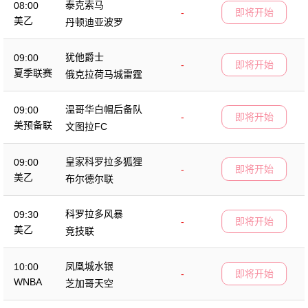
泰克索马
08:00
-
即将开始
美乙
丹顿迪亚波罗
犹他爵士
09:00
-
即将开始
夏季联赛
俄克拉荷马城雷霆
温哥华白帽后备队
09:00
-
即将开始
美预备联
文图拉FC
皇家科罗拉多狐狸
09:00
-
即将开始
美乙
布尔德尔联
科罗拉多风暴
09:30
-
即将开始
美乙
竞技联
凤凰城水银
10:00
-
即将开始
WNBA
芝加哥天空