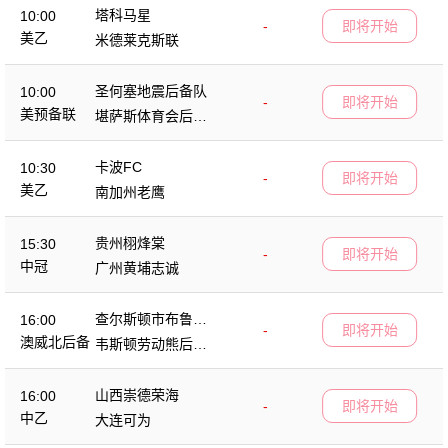
塔科马星
10:00
-
即将开始
美乙
米德莱克斯联
圣何塞地震后备队
10:00
-
即将开始
美预备联
堪萨斯体育会后备
队
卡波FC
10:30
-
即将开始
美乙
南加州老鹰
贵州栩烽棠
15:30
-
即将开始
中冠
广州黄埔志诚
查尔斯顿市布鲁斯
16:00
-
即将开始
后备队
澳威北后备
韦斯顿劳动熊后备
队
山西崇德荣海
16:00
-
即将开始
中乙
大连可为