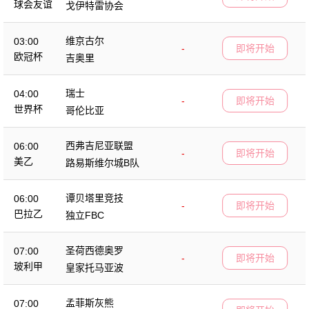
球会友谊
戈伊特雷协会
维京古尔
03:00
-
即将开始
欧冠杯
吉奥里
瑞士
04:00
-
即将开始
世界杯
哥伦比亚
西弗吉尼亚联盟
06:00
-
即将开始
美乙
路易斯维尔城B队
谭贝塔里竞技
06:00
-
即将开始
巴拉乙
独立FBC
圣荷西德奥罗
07:00
-
即将开始
玻利甲
皇家托马亚波
孟菲斯灰熊
07:00