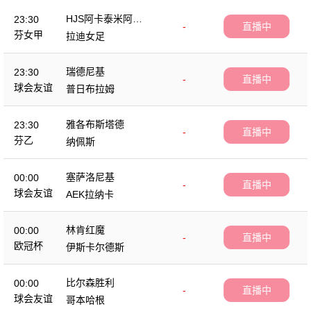
HJS阿卡泰米阿女
23:30
-
直播中
足
芬女甲
拉迪女足
瑞德尼基
23:30
-
直播中
球会友谊
普日布拉姆
雅各布斯塔德
23:30
-
直播中
芬乙
纳佩斯
塞萨洛尼基
00:00
-
直播中
球会友谊
AEK拉纳卡
林肯红魔
00:00
-
直播中
欧冠杯
伊斯卡尔德斯
比尔森胜利
00:00
-
直播中
球会友谊
哥本哈根