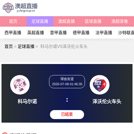
首页
足球直播
澳超直播
篮球直播
澳超录像
西甲直播
英超直播
意甲直播
德甲直播
法甲直播
沙特联
首页
>
足球直播
>
科马尔诺VS泽沃伦火车头
球会友谊
2026-07-08 01:46:35
:
科马尔诺
泽沃伦