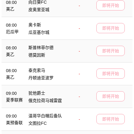
向日葵FC
08:00
-
即将开始
美乙
皮奥里亚城
奥卡斯
08:00
-
即将开始
厄瓜甲
瓜亚基尔城
斯普林菲尔德
08:00
-
即将开始
美乙
德莫因斯
泰克索马
08:00
-
即将开始
美乙
丹顿迪亚波罗
犹他爵士
09:00
-
即将开始
夏季联赛
俄克拉荷马城雷霆
温哥华白帽后备队
09:00
-
即将开始
美预备联
文图拉FC