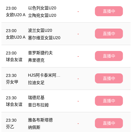
以色列女篮U20
23:00
-
直播中
女欧U20 A
立陶宛女篮U20
波兰女篮U20
23:00
-
直播中
女欧U20 A
塞尔维亚女篮U20
普罗斯捷约夫
23:00
-
直播中
球会友谊
弗里德克
HJS阿卡泰米阿女
23:30
-
直播中
足
芬女甲
拉迪女足
瑞德尼基
23:30
-
直播中
球会友谊
普日布拉姆
雅各布斯塔德
23:30
-
直播中
芬乙
纳佩斯