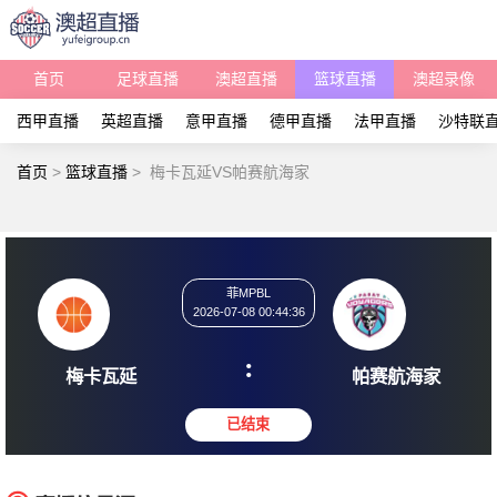
首页
足球直播
澳超直播
篮球直播
澳超录像
西甲直播
英超直播
意甲直播
德甲直播
法甲直播
沙特联
首页
>
篮球直播
>
梅卡瓦延VS帕赛航海家
菲MPBL
2026-07-08 00:44:36
:
梅卡瓦延
帕赛航