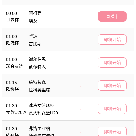
阿根廷
00:00
-
直播中
世界杯
埃及
华达
01:00
-
即将开始
欧冠杯
古比斯
谢尔伯恩
01:00
-
即将开始
球会友谊
凯尔特人
施特拉森
01:15
-
即将开始
欧协联
拉科奥里塔
冰岛女篮U20
01:30
-
即将开始
女欧U20 A
意大利女篮U20
弗洛里亚纳
01:30
-
即将开始
欧冠杯
沙姆洛克流浪