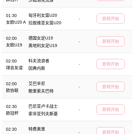
匈牙利女篮U20
01:30
-
即将开始
女欧U20 A
拉脱维亚女篮U20
德国女足U19
02:00
-
即将开始
女欧U19
奥地利女足U19
科夫流浪者
02:00
-
即将开始
球会友谊
因弗内斯
艾巴辛尼
02:00
-
即将开始
欧协联
鲍里索夫巴特
巴尼亚卢卡战士
02:30
-
即将开始
欧冠杯
索非亚列夫斯基
特费奥里
02:30
-
即将开始