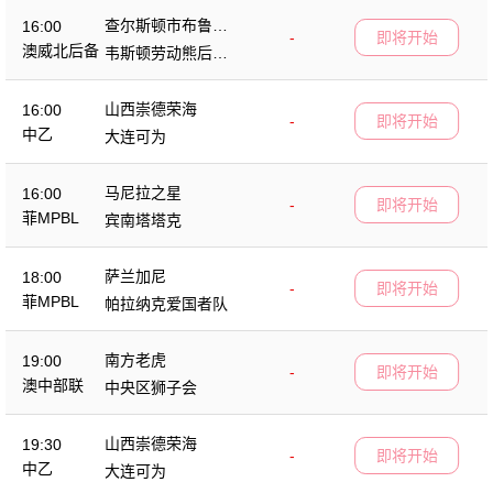
查尔斯顿市布鲁斯
16:00
-
即将开始
后备队
澳威北后备
韦斯顿劳动熊后备
队
山西崇德荣海
16:00
-
即将开始
中乙
大连可为
马尼拉之星
16:00
-
即将开始
菲MPBL
宾南塔塔克
萨兰加尼
18:00
-
即将开始
菲MPBL
帕拉纳克爱国者队
南方老虎
19:00
-
即将开始
澳中部联
中央区狮子会
山西崇德荣海
19:30
-
即将开始
中乙
大连可为