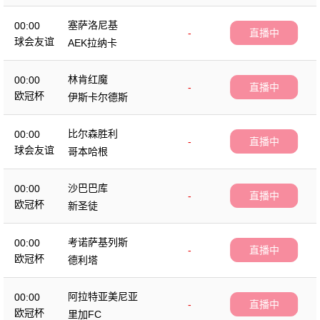
塞萨洛尼基
00:00
-
直播中
球会友谊
AEK拉纳卡
林肯红魔
00:00
-
直播中
欧冠杯
伊斯卡尔德斯
比尔森胜利
00:00
-
直播中
球会友谊
哥本哈根
沙巴巴库
00:00
-
直播中
欧冠杯
新圣徒
考诺萨基列斯
00:00
-
直播中
欧冠杯
德利塔
阿拉特亚美尼亚
00:00
-
直播中
欧冠杯
里加FC