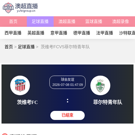
首页
足球直播
澳超直播
篮球直播
澳超录像
西甲直播
英超直播
意甲直播
德甲直播
法甲直播
沙特联
首页
>
足球直播
>
茨维考FCVS菲尔特青年队
球会友谊
2026-07-08 01:47:09
:
茨维考FC
菲尔特