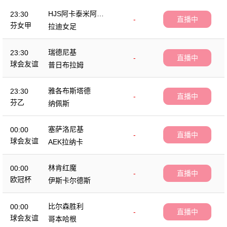
HJS阿卡泰米阿女
23:30
-
直播中
足
芬女甲
拉迪女足
瑞德尼基
23:30
-
直播中
球会友谊
普日布拉姆
雅各布斯塔德
23:30
-
直播中
芬乙
纳佩斯
塞萨洛尼基
00:00
-
直播中
球会友谊
AEK拉纳卡
林肯红魔
00:00
-
直播中
欧冠杯
伊斯卡尔德斯
比尔森胜利
00:00
-
直播中
球会友谊
哥本哈根