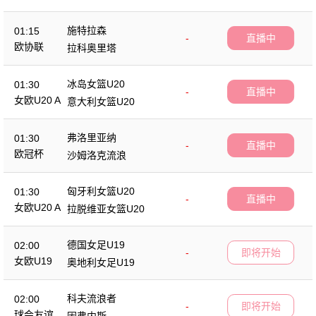
施特拉森
01:15
-
直播中
欧协联
拉科奥里塔
冰岛女篮U20
01:30
-
直播中
女欧U20 A
意大利女篮U20
弗洛里亚纳
01:30
-
直播中
欧冠杯
沙姆洛克流浪
匈牙利女篮U20
01:30
-
直播中
女欧U20 A
拉脱维亚女篮U20
德国女足U19
02:00
-
即将开始
女欧U19
奥地利女足U19
科夫流浪者
02:00
-
即将开始
球会友谊
因弗内斯