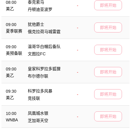
泰克索马
08:00
-
即将开始
美乙
丹顿迪亚波罗
犹他爵士
09:00
-
即将开始
夏季联赛
俄克拉荷马城雷霆
温哥华白帽后备队
09:00
-
即将开始
美预备联
文图拉FC
皇家科罗拉多狐狸
09:00
-
即将开始
美乙
布尔德尔联
科罗拉多风暴
09:30
-
即将开始
美乙
竞技联
凤凰城水银
10:00
-
即将开始
WNBA
芝加哥天空