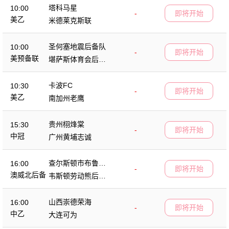
塔科马星
10:00
-
即将开始
美乙
米德莱克斯联
圣何塞地震后备队
10:00
-
即将开始
美预备联
堪萨斯体育会后备
队
卡波FC
10:30
-
即将开始
美乙
南加州老鹰
贵州栩烽棠
15:30
-
即将开始
中冠
广州黄埔志诚
查尔斯顿市布鲁斯
16:00
-
即将开始
后备队
澳威北后备
韦斯顿劳动熊后备
队
山西崇德荣海
16:00
-
即将开始
中乙
大连可为