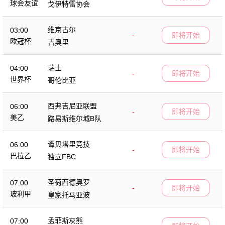
球会友谊
戈伊特雷协会
维京古尔
03:00
-
即将开始
欧冠杯
吉奥里
瑞士
04:00
-
即将开始
世界杯
哥伦比亚
西弗吉尼亚联盟
06:00
-
即将开始
美乙
路易斯维尔城B队
谭贝塔里竞技
06:00
-
即将开始
巴拉乙
独立FBC
圣荷西德奥罗
07:00
-
即将开始
玻利甲
皇家托马亚波
孟菲斯灰熊
07:00