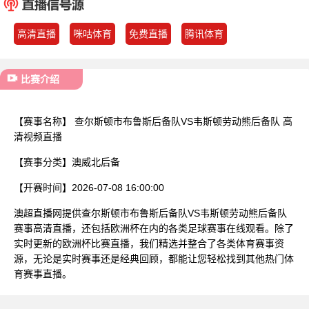
已结束
高清直播
咪咕体育
免费直播
腾讯体育
比赛介绍
【赛事名称】
查尔斯顿市布鲁斯后备队VS韦斯顿劳动熊后备队 高
清视频直播
【赛事分类】
澳威北后备
【开赛时间】
2026-07-08 16:00:00
澳超直播网提供查尔斯顿市布鲁斯后备队VS韦斯顿劳动熊后备队
赛事高清直播，还包括欧洲杯在内的各类足球赛事在线观看。除了
实时更新的欧洲杯比赛直播，我们精选并整合了各类体育赛事资
源，无论是实时赛事还是经典回顾，都能让您轻松找到其他热门体
育赛事直播。