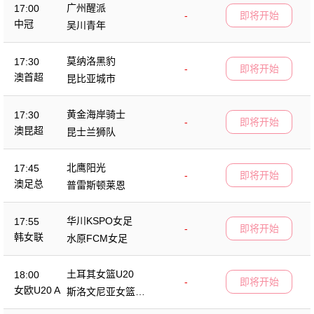
广州醒派
17:00
-
即将开始
中冠
吴川青年
莫纳洛黑豹
17:30
-
即将开始
澳首超
昆比亚城市
黄金海岸骑士
17:30
-
即将开始
澳昆超
昆士兰狮队
北鹰阳光
17:45
-
即将开始
澳足总
普雷斯顿莱恩
华川KSPO女足
17:55
-
即将开始
韩女联
水原FCM女足
土耳其女篮U20
18:00
-
即将开始
女欧U20 A
斯洛文尼亚女篮U2
0