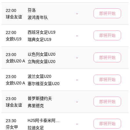
芬洛
22:00
-
即将开始
球会友谊
波鸿青年队
西班牙女足U19
22:00
-
即将开始
女欧U19
瑞典女足U19
以色列女篮U20
23:00
-
即将开始
女欧U20 A
立陶宛女篮U20
波兰女篮U20
23:00
-
即将开始
女欧U20 A
塞尔维亚女篮U20
普罗斯捷约夫
23:00
-
即将开始
球会友谊
弗里德克
HJS阿卡泰米阿女
23:30
-
即将开始
足
芬女甲
拉迪女足