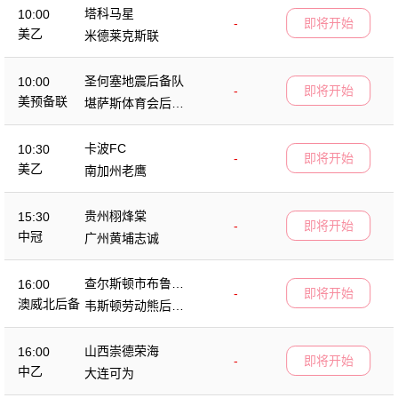
塔科马星
10:00
-
即将开始
美乙
米德莱克斯联
圣何塞地震后备队
10:00
-
即将开始
美预备联
堪萨斯体育会后备
队
卡波FC
10:30
-
即将开始
美乙
南加州老鹰
贵州栩烽棠
15:30
-
即将开始
中冠
广州黄埔志诚
查尔斯顿市布鲁斯
16:00
-
即将开始
后备队
澳威北后备
韦斯顿劳动熊后备
队
山西崇德荣海
16:00
-
即将开始
中乙
大连可为