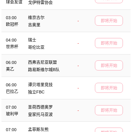
球会友谊
戈伊特雷协会
维京古尔
03:00
-
即将开始
欧冠杯
吉奥里
瑞士
04:00
-
即将开始
世界杯
哥伦比亚
西弗吉尼亚联盟
06:00
-
即将开始
美乙
路易斯维尔城B队
谭贝塔里竞技
06:00
-
即将开始
巴拉乙
独立FBC
圣荷西德奥罗
07:00
-
即将开始
玻利甲
皇家托马亚波
孟菲斯灰熊
07:00