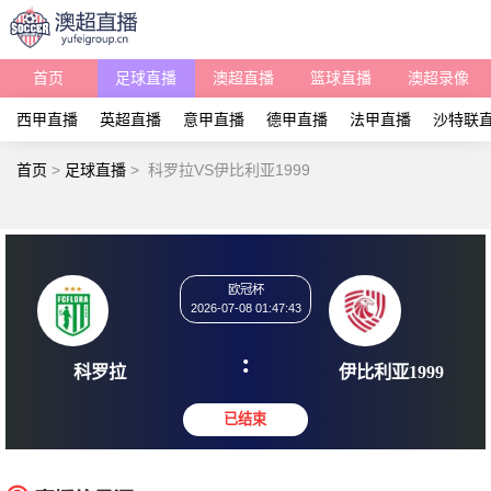
首页
足球直播
澳超直播
篮球直播
澳超录像
西甲直播
英超直播
意甲直播
德甲直播
法甲直播
沙特联
首页
>
足球直播
>
科罗拉VS伊比利亚1999
欧冠杯
2026-07-08 01:47:43
:
科罗拉
伊比利亚