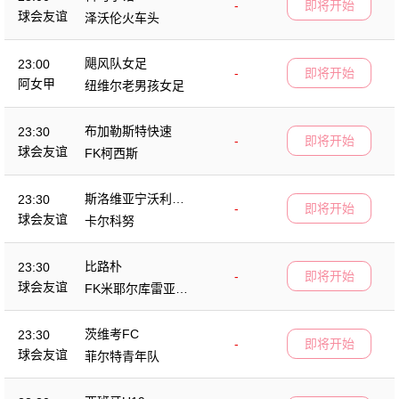
-
即将开始
球会友谊
泽沃伦火车头
飓风队女足
23:00
-
即将开始
阿女甲
纽维尔老男孩女足
布加勒斯特快速
23:30
-
即将开始
球会友谊
FK柯西斯
斯洛维亚宁沃利博
23:30
-
即将开始
茨
球会友谊
卡尔科努
比路朴
23:30
-
即将开始
球会友谊
FK米耶尔库雷亚丘
克
茨维考FC
23:30
-
即将开始
球会友谊
菲尔特青年队