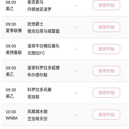
泰克索马
08:00
-
即将开始
美乙
丹顿迪亚波罗
犹他爵士
09:00
-
即将开始
夏季联赛
俄克拉荷马城雷霆
温哥华白帽后备队
09:00
-
即将开始
美预备联
文图拉FC
皇家科罗拉多狐狸
09:00
-
即将开始
美乙
布尔德尔联
科罗拉多风暴
09:30
-
即将开始
美乙
竞技联
凤凰城水银
10:00
-
即将开始
WNBA
芝加哥天空