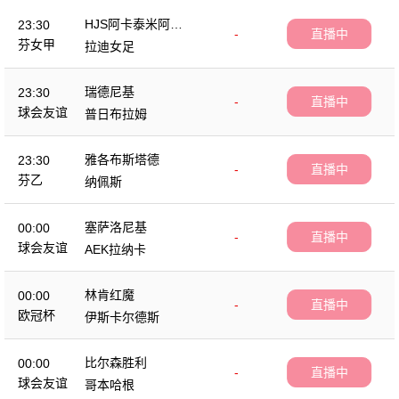
HJS阿卡泰米阿女
23:30
-
直播中
足
芬女甲
拉迪女足
瑞德尼基
23:30
-
直播中
球会友谊
普日布拉姆
雅各布斯塔德
23:30
-
直播中
芬乙
纳佩斯
塞萨洛尼基
00:00
-
直播中
球会友谊
AEK拉纳卡
林肯红魔
00:00
-
直播中
欧冠杯
伊斯卡尔德斯
比尔森胜利
00:00
-
直播中
球会友谊
哥本哈根