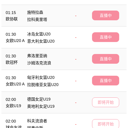
施特拉森
01:15
-
直播中
欧协联
拉科奥里塔
冰岛女篮U20
01:30
-
直播中
女欧U20 A
意大利女篮U20
弗洛里亚纳
01:30
-
直播中
欧冠杯
沙姆洛克流浪
匈牙利女篮U20
01:30
-
直播中
女欧U20 A
拉脱维亚女篮U20
德国女足U19
02:00
-
即将开始
女欧U19
奥地利女足U19
科夫流浪者
02:00
-
即将开始
球会友谊
因弗内斯