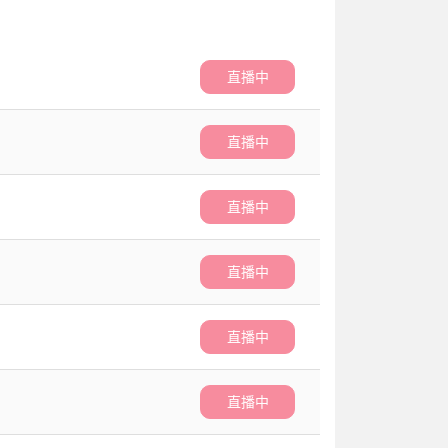
直播中
直播中
直播中
直播中
直播中
直播中