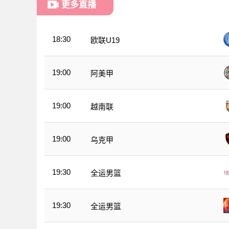
更多直播
18:30
欧联U19
19:00
阿美甲
19:00
越南联
19:00
乌克甲
19:30
全运男篮
19:30
全运男篮