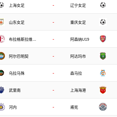
-
上海女足
辽宁女足
-
山东女足
重庆女足
-
布拉格斯拉维亚
阿森纳U19
U19
-
阿尔巴明契
阿达玛市
-
乌拉马殊
森马拉
-
武里南
上海海港
-
河内
甫宪