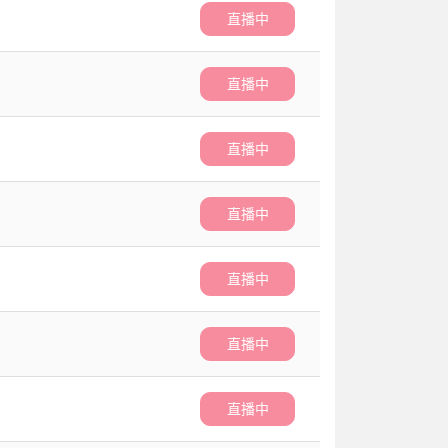
直播中
直播中
直播中
直播中
直播中
直播中
直播中