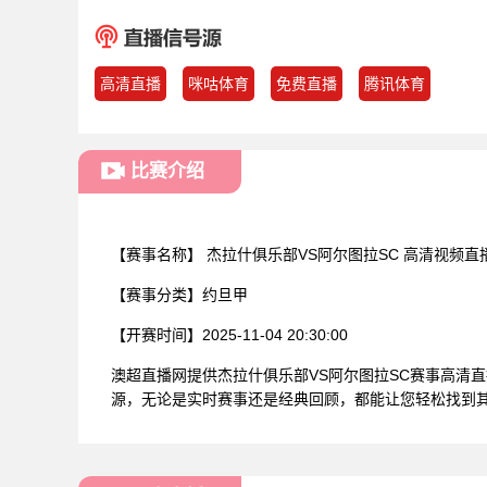
高清直播
咪咕体育
免费直播
腾讯体育
比赛介绍
【赛事名称】
杰拉什俱乐部VS阿尔图拉SC 高清视频直
【赛事分类】
约旦甲
【开赛时间】
2025-11-04 20:30:00
澳超直播网提供杰拉什俱乐部VS阿尔图拉SC赛事高清
源，无论是实时赛事还是经典回顾，都能让您轻松找到