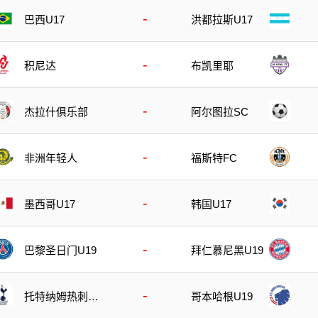
-
巴西U17
洪都拉斯U17
-
积尼达
布凯里耶
-
杰拉什俱乐部
阿尔图拉SC
-
非洲年轻人
福斯特FC
-
墨西哥U17
韩国U17
-
巴黎圣日门U19
拜仁慕尼黑U19
-
托特纳姆热刺U
哥本哈根U19
19