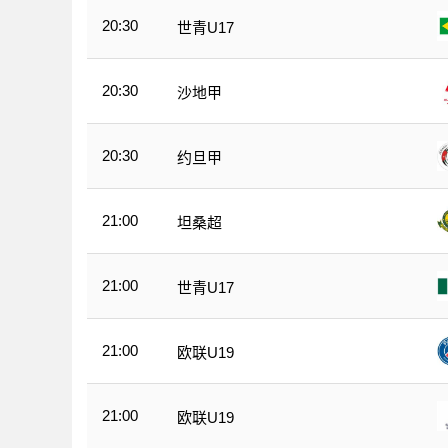
20:30
世青U17
20:30
沙地甲
20:30
约旦甲
21:00
坦桑超
21:00
世青U17
21:00
欧联U19
21:00
欧联U19