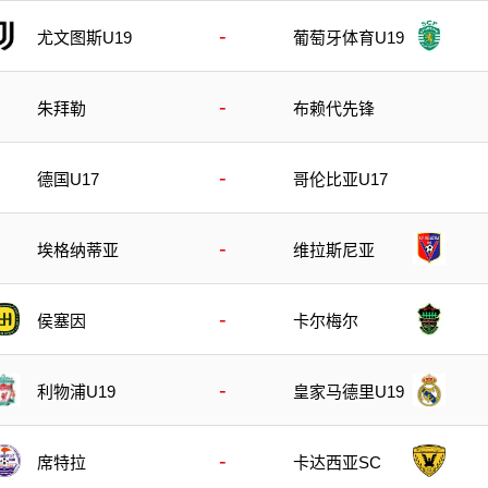
-
尤文图斯U19
葡萄牙体育U19
-
朱拜勒
布赖代先锋
-
德国U17
哥伦比亚U17
-
埃格纳蒂亚
维拉斯尼亚
-
侯塞因
卡尔梅尔
-
利物浦U19
皇家马德里U19
-
席特拉
卡达西亚SC