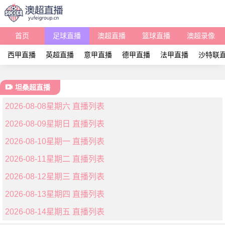
首页
足球直播
澳超直播
篮球直播
澳超录像
西甲直播
英超直播
意甲直播
德甲直播
法甲直播
沙特联
坦桑超直播
2026-08-08星期六 直播列表
2026-08-09星期日 直播列表
2026-08-10星期一 直播列表
2026-08-11星期二 直播列表
2026-08-12星期三 直播列表
2026-08-13星期四 直播列表
2026-08-14星期五 直播列表