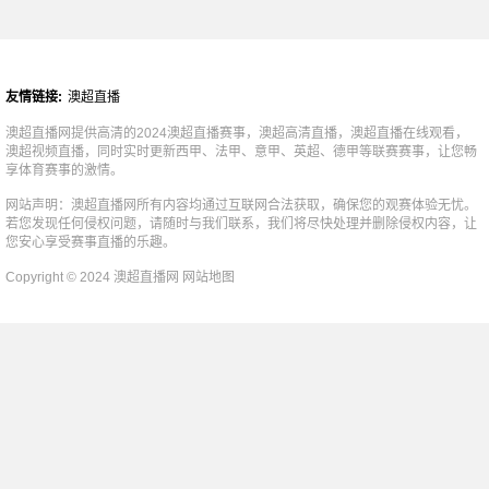
友情链接:
澳超直播
澳超直播网提供高清的2024澳超直播赛事，澳超高清直播，澳超直播在线观看，
澳超视频直播，同时实时更新西甲、法甲、意甲、英超、德甲等联赛赛事，让您畅
享体育赛事的激情。
网站声明：澳超直播网所有内容均通过互联网合法获取，确保您的观赛体验无忧。
若您发现任何侵权问题，请随时与我们联系，我们将尽快处理并删除侵权内容，让
您安心享受赛事直播的乐趣。
Copyright © 2024 澳超直播网
网站地图