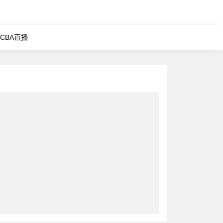
CBA直播