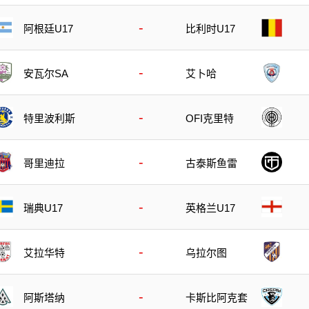
-
阿根廷U17
比利时U17
-
安瓦尔SA
艾卜哈
-
特里波利斯
OFI克里特
-
哥里迪拉
古泰斯鱼雷
-
瑞典U17
英格兰U17
-
艾拉华特
乌拉尔图
-
阿斯塔纳
卡斯比阿克套