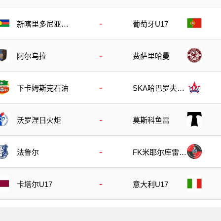
-
新喀里多尼亚U
葡萄牙U17
17
-
阿尔乌拉
费萨里哈曼
-
下卡姆斯克石油
SKA哈巴罗夫斯
克
-
沃罗涅日火炬
莫斯科鱼雷
-
法鲁尔
FK米耶尔库雷亚
丘克
-
卡塔尔U17
意大利U17