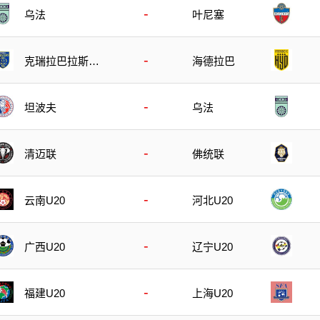
-
乌法
叶尼塞
-
克瑞拉巴拉斯特
海德拉巴
斯
-
坦波夫
乌法
-
清迈联
佛统联
-
云南U20
河北U20
-
广西U20
辽宁U20
-
福建U20
上海U20