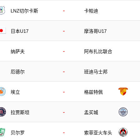
-
LNZ切尔卡斯
卡帕迪
-
日本U17
摩洛哥U17
-
纳萨夫
阿布扎比联合
-
厄德尔
班迪马士邦
-
埃立
格兹特佩
-
拉贾斯坦
孟买城
-
贝尔罗
索菲亚火车头