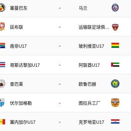
-
塞曼巴东
马兰
-
廷布联
运输联足球俱乐
部
-
南非U17
玻利维亚U17
-
哥斯达黎加U17
阿联酋U17
-
查巴莱
欧鲁巴赫
-
伏尔加格勒
图拉兵工厂
-
塞内加尔U17
克罗地亚U17