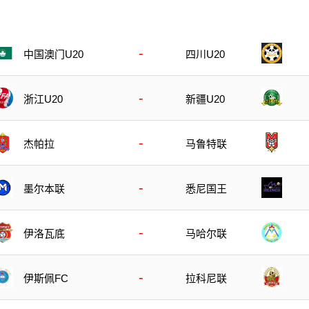
-
四川U20
中国澳门U20
-
浙江U20
新疆U20
-
杰帕拉
马鲁特联
-
墨尔本联
悉尼国王
-
伊洛瓦底
马哈尔联
-
伊斯佩FC
拉科尼联