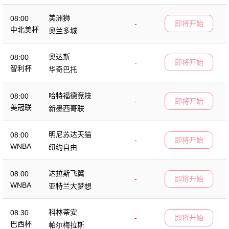
美洲狮
08:00
-
即将开始
中北美杯
奥兰多城
奥达斯
08:00
-
即将开始
智利杯
华奇巴托
哈特福德竞技
08:00
-
即将开始
美冠联
新墨西哥联
明尼苏达天猫
08:00
-
即将开始
WNBA
纽约自由
达拉斯飞翼
08:00
-
即将开始
WNBA
亚特兰大梦想
科林蒂安
08:30
-
即将开始
巴西杯
帕尔梅拉斯