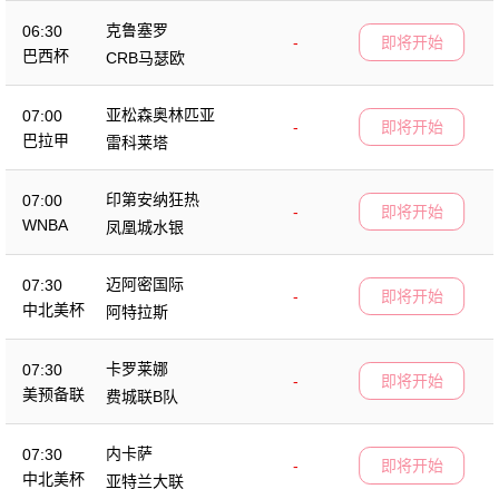
克鲁塞罗
06:30
-
即将开始
巴西杯
CRB马瑟欧
亚松森奥林匹亚
07:00
-
即将开始
巴拉甲
雷科莱塔
印第安纳狂热
07:00
-
即将开始
WNBA
凤凰城水银
迈阿密国际
07:30
-
即将开始
中北美杯
阿特拉斯
卡罗莱娜
07:30
-
即将开始
美预备联
费城联B队
内卡萨
07:30
-
即将开始
中北美杯
亚特兰大联