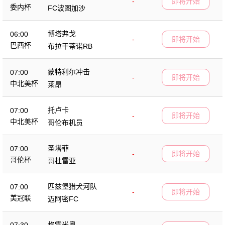
-
即将开始
委内杯
FC波图加沙
博塔弗戈
06:00
-
即将开始
巴西杯
布拉干蒂诺RB
蒙特利尔冲击
07:00
-
即将开始
中北美杯
莱昂
托卢卡
07:00
-
即将开始
中北美杯
哥伦布机员
圣塔菲
07:00
-
即将开始
哥伦杯
哥杜雷亚
匹兹堡猎犬河队
07:00
-
即将开始
美冠联
迈阿密FC
格雷米奥