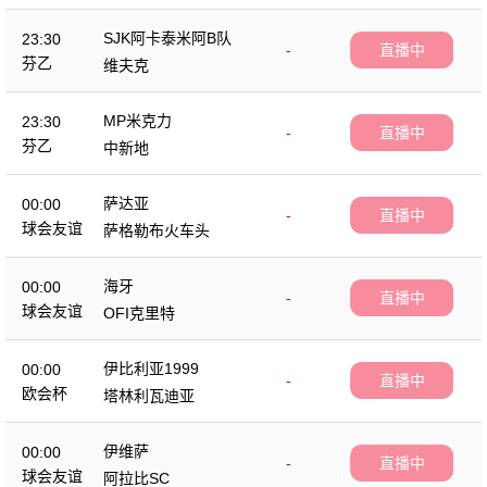
SJK阿卡泰米阿B队
23:30
-
直播中
芬乙
维夫克
MP米克力
23:30
-
直播中
芬乙
中新地
萨达亚
00:00
-
直播中
球会友谊
萨格勒布火车头
海牙
00:00
-
直播中
球会友谊
OFI克里特
伊比利亚1999
00:00
-
直播中
欧会杯
塔林利瓦迪亚
伊维萨
00:00
-
直播中
球会友谊
阿拉比SC