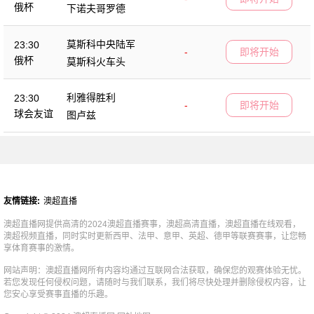
俄杯
下诺夫哥罗德
莫斯科中央陆军
23:30
-
即将开始
俄杯
莫斯科火车头
利雅得胜利
23:30
-
即将开始
球会友谊
图卢兹
友情链接:
澳超直播
澳超直播网提供高清的2024澳超直播赛事，澳超高清直播，澳超直播在线观看，
澳超视频直播，同时实时更新西甲、法甲、意甲、英超、德甲等联赛赛事，让您畅
享体育赛事的激情。
网站声明：澳超直播网所有内容均通过互联网合法获取，确保您的观赛体验无忧。
若您发现任何侵权问题，请随时与我们联系，我们将尽快处理并删除侵权内容，让
您安心享受赛事直播的乐趣。