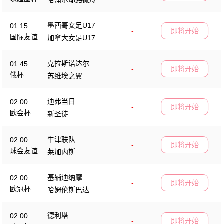
墨西哥女足U17
01:15
-
即将开始
国际友谊
加拿大女足U17
克拉斯诺达尔
01:45
-
即将开始
俄杯
苏维埃之翼
迪弗当日
02:00
-
即将开始
欧会杯
新圣徒
牛津联队
02:00
-
即将开始
球会友谊
莱加内斯
基辅迪纳摩
02:00
-
即将开始
欧冠杯
哈姆伦斯巴达
德利塔
02:00
-
即将开始