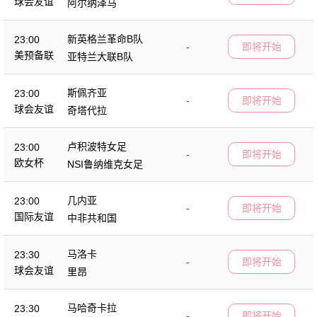
球会友谊
阿尔纳泽马
新英格兰革命B队
23:00
-
即将开始
美预备联
亚特兰大联B队
斯佩齐亚
23:00
-
即将开始
球会友谊
奇塔代拉
卢积波特女足
23:00
-
即将开始
欧女杯
NSI鲁纳维克女足
几内亚
23:00
-
即将开始
国际友谊
中非共和国
马洛卡
23:30
-
即将开始
球会友谊
里昂
马哈奇卡拉
23:30
-
即将开始