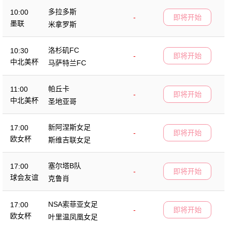
多拉多斯
10:00
-
即将开始
墨联
米拿罗斯
洛杉矶FC
10:30
-
即将开始
中北美杯
马萨特兰FC
帕丘卡
11:00
-
即将开始
中北美杯
圣地亚哥
新阿涅斯女足
17:00
-
即将开始
欧女杯
斯维吉联女足
塞尔塔B队
17:00
-
即将开始
球会友谊
克鲁肖
NSA索菲亚女足
17:00
-
即将开始
欧女杯
叶里温凤凰女足