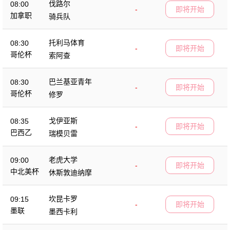
伐路尔
08:00
-
即将开始
加拿职
骑兵队
托利马体育
08:30
-
即将开始
哥伦杯
索阿查
巴兰基亚青年
08:30
-
即将开始
哥伦杯
修罗
戈伊亚斯
08:35
-
即将开始
巴西乙
瑞模贝雷
老虎大学
09:00
-
即将开始
中北美杯
休斯敦迪纳摩
坎昆卡罗
09:15
-
即将开始
墨联
墨西卡利