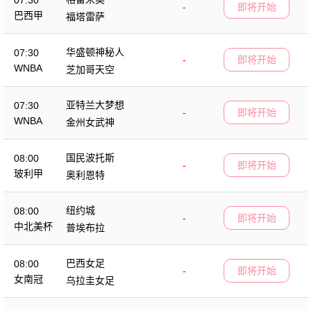
07:30
-
即将开始
巴西甲
福塔雷萨
华盛顿神秘人
07:30
-
即将开始
WNBA
芝加哥天空
亚特兰大梦想
07:30
-
即将开始
WNBA
金州女武神
国民波托斯
08:00
-
即将开始
玻利甲
奥利恩特
纽约城
08:00
-
即将开始
中北美杯
普埃布拉
巴西女足
08:00
-
即将开始
女南冠
乌拉圭女足