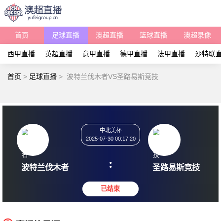
首页
足球直播
澳超直播
篮球直播
澳超录像
西甲直播
英超直播
意甲直播
德甲直播
法甲直播
沙特联
首页
>
足球直播
>
波特兰伐木者VS圣路易斯竞技
中北美杯
2025-07-30 00:17:20
:
波特兰伐木者
圣路易