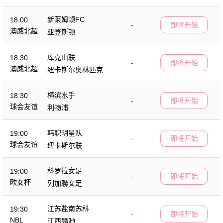
新莱姆顿FC
18:00
-
即将开始
澳威北超
亚登斯顿
库克山联
18:30
-
即将开始
澳威北超
纽卡斯尔奥林匹克
横滨水手
18:30
-
即将开始
球会友谊
利物浦
韩职明星队
19:00
-
即将开始
球会友谊
纽卡斯尔联
科罗拉女足
19:00
-
即将开始
欧女杯
列加聯女足
江苏盐南苏科
19:30
-
即将开始
NBL
江西贛驰