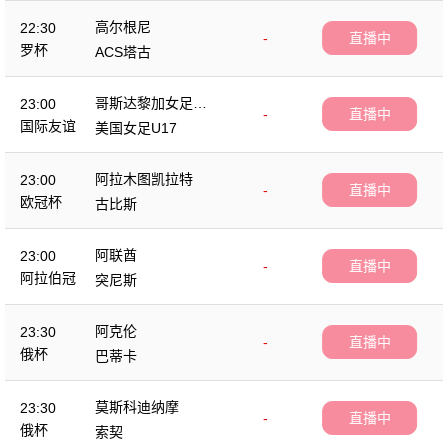
高尔根尼
22:30
-
直播中
罗杯
ACS塔古
哥斯达黎加女足U1
23:00
-
直播中
7
国际友谊
美国女足U17
阿拉木图凯拉特
23:00
-
直播中
欧冠杯
古比斯
阿联酋
23:00
-
直播中
阿拉伯冠
突尼斯
阿克伦
23:30
-
直播中
俄杯
巴蒂卡
莫斯科迪纳摩
23:30
-
直播中
俄杯
索契