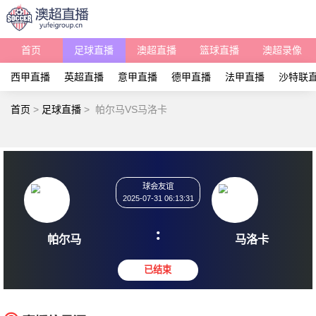
首页
足球直播
澳超直播
篮球直播
澳超录像
西甲直播
英超直播
意甲直播
德甲直播
法甲直播
沙特联
首页
>
足球直播
>
帕尔马VS马洛卡
球会友谊
2025-07-31 06:13:31
:
帕尔马
马洛