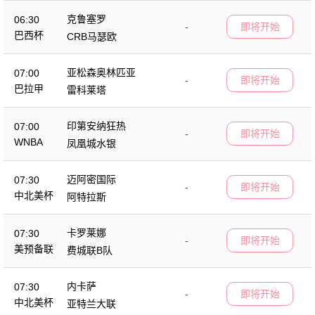
克鲁塞罗
06:30
-
即将开始
巴西杯
CRB马瑟欧
亚松森奥林匹亚
07:00
-
即将开始
巴拉甲
雷科莱塔
印第安纳狂热
07:00
-
即将开始
WNBA
凤凰城水银
迈阿密国际
07:30
-
即将开始
中北美杯
阿特拉斯
卡罗莱娜
07:30
-
即将开始
美预备联
费城联B队
内卡萨
07:30
-
即将开始
中北美杯
亚特兰大联