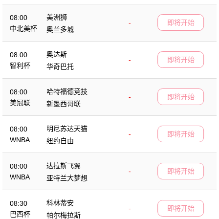
美洲狮
08:00
-
即将开始
中北美杯
奥兰多城
奥达斯
08:00
-
即将开始
智利杯
华奇巴托
哈特福德竞技
08:00
-
即将开始
美冠联
新墨西哥联
明尼苏达天猫
08:00
-
即将开始
WNBA
纽约自由
达拉斯飞翼
08:00
-
即将开始
WNBA
亚特兰大梦想
科林蒂安
08:30
-
即将开始
巴西杯
帕尔梅拉斯