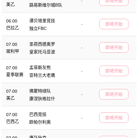
-
即将开始
美乙
路易斯维尔城B队
谭贝塔里竞技
06:00
-
即将开始
巴拉乙
独立FBC
圣荷西德奥罗
07:00
-
即将开始
玻利甲
皇家托马亚波
孟菲斯灰熊
07:00
-
即将开始
夏季联赛
亚特兰大老鹰
佛蒙特绿队
07:00
-
即将开始
美乙
康涅狄格拉什
巴西竞技
07:00
-
即将开始
巴西乙
欧帕尔利奥
康乃狄克