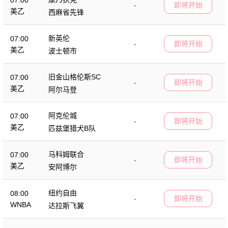
07:00
-
即将开始
美乙
西麻省先锋
新英伦
07:00
-
即将开始
美乙
波士顿市
旧金山格伦斯SC
07:00
-
即将开始
美乙
阿尔马登
阿克伦城
07:00
-
即将开始
美乙
匹兹堡猎犬B队
马科姆联合
07:00
-
即将开始
美乙
安阿博尔
纽约自由
08:00
-
即将开始
WNBA
达拉斯飞翼