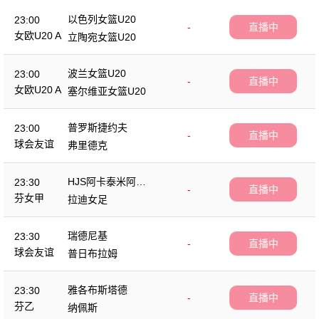
以色列女篮U20
23:00
-
直播中
女欧U20 A
立陶宛女篮U20
波兰女篮U20
23:00
-
直播中
女欧U20 A
塞尔维亚女篮U20
普罗斯捷约夫
23:00
-
直播中
球会友谊
弗里德克
HJS阿卡泰米阿女
23:30
-
直播中
足
芬女甲
拉迪女足
瑞德尼基
23:30
-
直播中
球会友谊
普日布拉姆
雅各布斯塔德
23:30
-
直播中
芬乙
纳佩斯