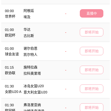
阿根廷
00:00
-
直播中
世界杯
埃及
华达
01:00
-
即将开始
欧冠杯
古比斯
谢尔伯恩
01:00
-
即将开始
球会友谊
凯尔特人
施特拉森
01:15
-
即将开始
欧协联
拉科奥里塔
冰岛女篮U20
01:30
-
即将开始
女欧U20 A
意大利女篮U20
弗洛里亚纳
01:30
-
即将开始
欧冠杯
沙姆洛克流浪