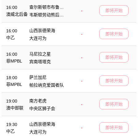
查尔斯顿市布鲁斯
16:00
-
即将开始
后备队
澳威北后备
韦斯顿劳动熊后备
队
山西崇德荣海
16:00
-
即将开始
中乙
大连可为
马尼拉之星
16:00
-
即将开始
菲MPBL
宾南塔塔克
萨兰加尼
18:00
-
即将开始
菲MPBL
帕拉纳克爱国者队
南方老虎
19:00
-
即将开始
澳中部联
中央区狮子会
山西崇德荣海
19:30
-
即将开始
中乙
大连可为