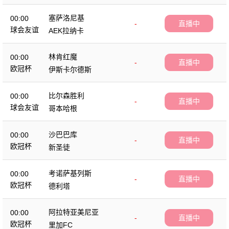
塞萨洛尼基
00:00
-
直播中
球会友谊
AEK拉纳卡
林肯红魔
00:00
-
直播中
欧冠杯
伊斯卡尔德斯
比尔森胜利
00:00
-
直播中
球会友谊
哥本哈根
沙巴巴库
00:00
-
直播中
欧冠杯
新圣徒
考诺萨基列斯
00:00
-
直播中
欧冠杯
德利塔
阿拉特亚美尼亚
00:00
-
直播中
欧冠杯
里加FC