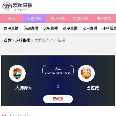
首页
足球直播
澳超直播
篮球直播
澳超录像
西甲直播
英超直播
意甲直播
德甲直播
法甲直播
沙特联
首页
>
足球直播
>
大脚野人VS巴拉德
美乙
2026-07-08 00:47:00
:
大脚野人
巴拉