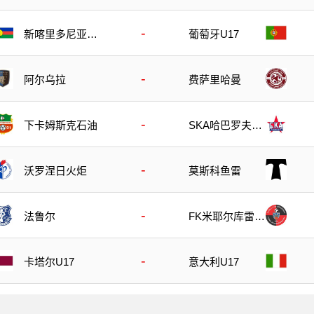
-
新喀里多尼亚U
葡萄牙U17
17
-
阿尔乌拉
费萨里哈曼
-
下卡姆斯克石油
SKA哈巴罗夫斯
克
-
沃罗涅日火炬
莫斯科鱼雷
-
法鲁尔
FK米耶尔库雷亚
丘克
-
卡塔尔U17
意大利U17