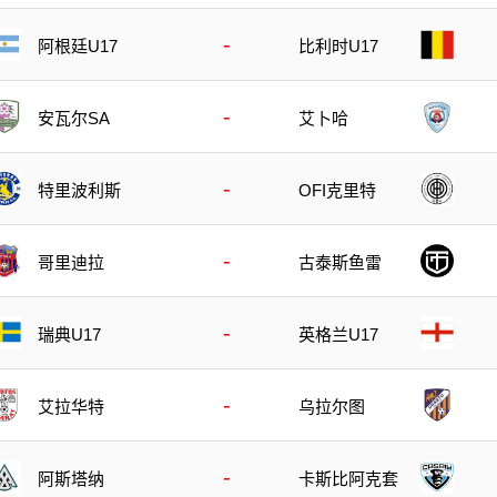
-
阿根廷U17
比利时U17
-
安瓦尔SA
艾卜哈
-
特里波利斯
OFI克里特
-
哥里迪拉
古泰斯鱼雷
-
瑞典U17
英格兰U17
-
艾拉华特
乌拉尔图
-
阿斯塔纳
卡斯比阿克套