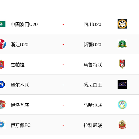
-
四川U20
中国澳门U20
-
浙江U20
新疆U20
-
杰帕拉
马鲁特联
-
墨尔本联
悉尼国王
-
伊洛瓦底
马哈尔联
-
伊斯佩FC
拉科尼联