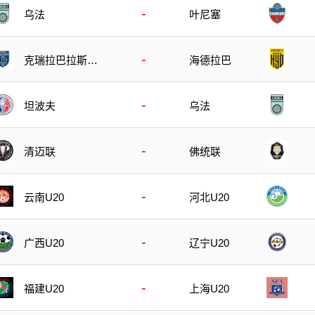
-
乌法
叶尼塞
-
克瑞拉巴拉斯特
海德拉巴
斯
-
坦波夫
乌法
-
清迈联
佛统联
-
云南U20
河北U20
-
广西U20
辽宁U20
-
福建U20
上海U20