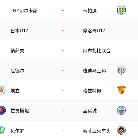
-
LNZ切尔卡斯
卡帕迪
-
日本U17
摩洛哥U17
-
纳萨夫
阿布扎比联合
-
厄德尔
班迪马士邦
-
埃立
格兹特佩
-
拉贾斯坦
孟买城
-
贝尔罗
索菲亚火车头