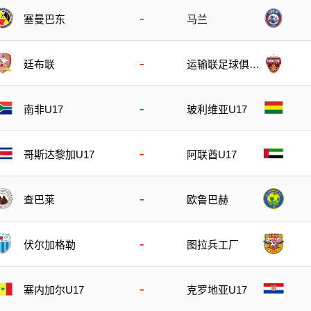
-
塞曼巴东
马兰
-
廷布联
运输联足球俱乐
部
-
南非U17
玻利维亚U17
-
哥斯达黎加U17
阿联酋U17
-
查巴莱
欧鲁巴赫
-
伏尔加格勒
图拉兵工厂
-
塞内加尔U17
克罗地亚U17