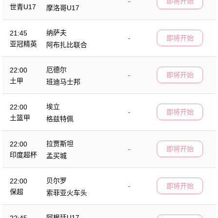
-
即将开始
世青U17
摩洛哥U17
纳萨夫
21:45
-
即将开始
亚冠精英
阿布扎比联合
厄德尔
22:00
-
即将开始
土甲
班迪马士邦
埃立
22:00
-
即将开始
土篮甲
格兹特佩
拉贾斯坦
22:00
-
即将开始
印度超杯
孟买城
贝尔罗
22:00
-
即将开始
保超
索菲亚火车头
阿根廷U17