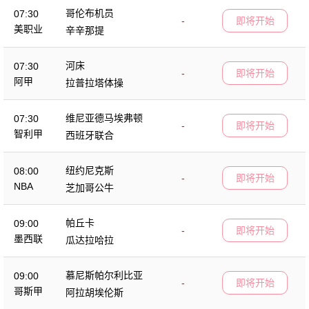
哥伦布机员
07:30
-
即将开始
美职业
辛辛那提
河床
07:30
-
即将开始
阿甲
拉普拉塔体操
维尼亚德马埃弗顿
07:30
-
即将开始
智利甲
西班牙联合
纽约尼克斯
08:00
-
即将开始
NBA
芝加哥公牛
帕丘卡
09:00
-
即将开始
墨西联
瓜达拉哈拉
慕尼斯帕尔利比亚
09:00
-
即将开始
哥斯甲
阿拉胡埃伦斯