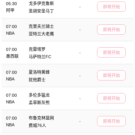
戈多伊克鲁斯
05:30
-
即将开始
阿甲
圣胡安圣马丁
克里夫兰骑士
07:00
-
即将开始
NBA
亚特兰大老鹰
克雷塔罗
07:00
-
即将开始
墨西联
马萨特兰FC
夏洛特黄蜂
07:00
-
即将开始
NBA
犹他爵士
多伦多猛龙
07:00
-
即将开始
NBA
孟菲斯灰熊
布鲁克林篮网
07:00
-
即将开始
NBA
费城76人