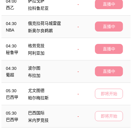
萨拉戈萨
04:00
-
直播中
西乙
拉科鲁尼亚
俄克拉荷马城雷霆
04:30
-
直播中
NBA
新奥尔良鹈鹕
格劳竞技
04:30
-
直播中
秘鲁甲
阿利亚加
波尔图
04:30
-
直播中
葡超
布拉加
尤文图德
05:30
-
即将开始
巴西甲
帕尔梅拉斯
巴西国际
05:30
-
即将开始
巴西甲
米内罗竞技