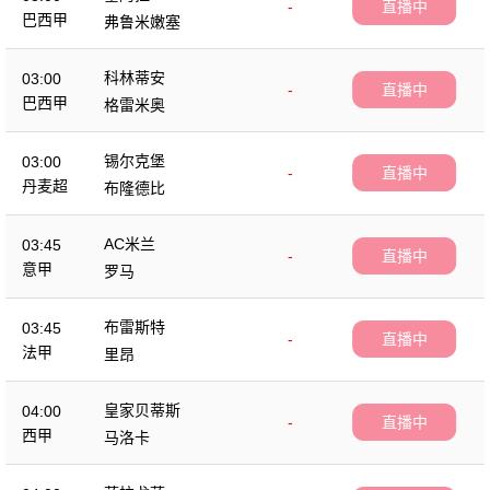
-
直播中
巴西甲
弗鲁米嫩塞
科林蒂安
03:00
-
直播中
巴西甲
格雷米奥
锡尔克堡
03:00
-
直播中
丹麦超
布隆德比
AC米兰
03:45
-
直播中
意甲
罗马
布雷斯特
03:45
-
直播中
法甲
里昂
皇家贝蒂斯
04:00
-
直播中
西甲
马洛卡