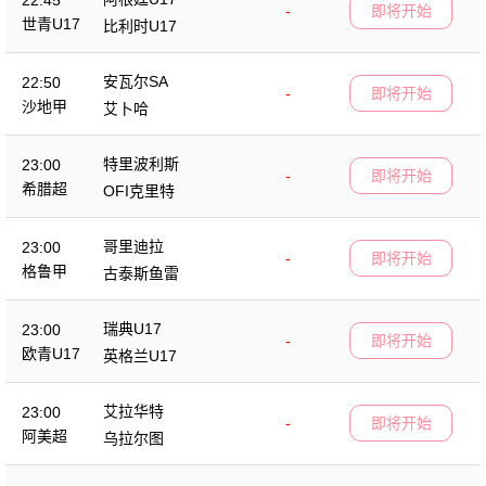
22:45
-
即将开始
世青U17
比利时U17
安瓦尔SA
22:50
-
即将开始
沙地甲
艾卜哈
特里波利斯
23:00
-
即将开始
希腊超
OFI克里特
哥里迪拉
23:00
-
即将开始
格鲁甲
古泰斯鱼雷
瑞典U17
23:00
-
即将开始
欧青U17
英格兰U17
艾拉华特
23:00
-
即将开始
阿美超
乌拉尔图