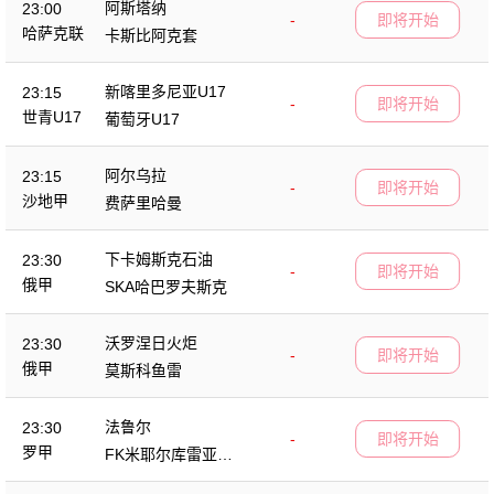
阿斯塔纳
23:00
-
即将开始
哈萨克联
卡斯比阿克套
新喀里多尼亚U17
23:15
-
即将开始
世青U17
葡萄牙U17
阿尔乌拉
23:15
-
即将开始
沙地甲
费萨里哈曼
下卡姆斯克石油
23:30
-
即将开始
俄甲
SKA哈巴罗夫斯克
沃罗涅日火炬
23:30
-
即将开始
俄甲
莫斯科鱼雷
法鲁尔
23:30
-
即将开始
罗甲
FK米耶尔库雷亚丘
克