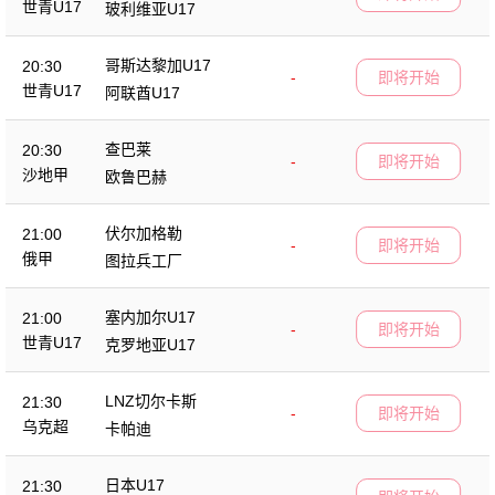
世青U17
玻利维亚U17
哥斯达黎加U17
20:30
-
即将开始
世青U17
阿联酋U17
查巴莱
20:30
-
即将开始
沙地甲
欧鲁巴赫
伏尔加格勒
21:00
-
即将开始
俄甲
图拉兵工厂
塞内加尔U17
21:00
-
即将开始
世青U17
克罗地亚U17
LNZ切尔卡斯
21:30
-
即将开始
乌克超
卡帕迪
日本U17
21:30