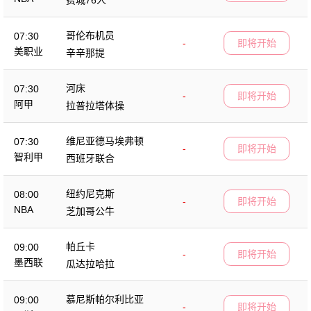
哥伦布机员
07:30
-
即将开始
美职业
辛辛那提
河床
07:30
-
即将开始
阿甲
拉普拉塔体操
维尼亚德马埃弗顿
07:30
-
即将开始
智利甲
西班牙联合
纽约尼克斯
08:00
-
即将开始
NBA
芝加哥公牛
帕丘卡
09:00
-
即将开始
墨西联
瓜达拉哈拉
慕尼斯帕尔利比亚
09:00
-
即将开始