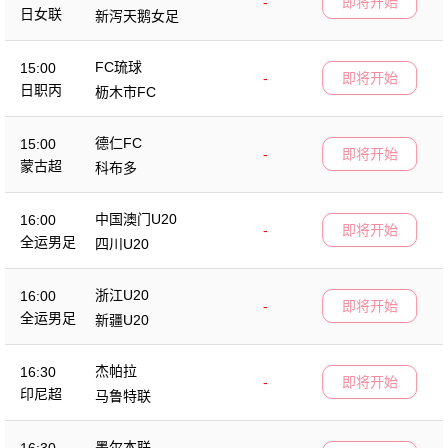
-
即将开始
日女联
新泻天鹅女足
FC琉球
15:00
-
即将开始
日职丙
枥木市FC
德仁FC
15:00
-
即将开始
蒙古超
科布多
中国澳门U20
16:00
-
即将开始
全运男足
四川U20
浙江U20
16:00
-
即将开始
全运男足
新疆U20
杰帕拉
16:30
-
即将开始
印尼超
马鲁特联
墨尔本联