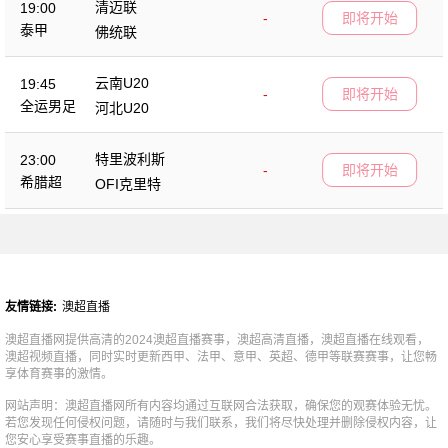
清迈联
19:00
-
即将开始
泰甲
佛统联
云南U20
19:45
-
即将开始
全运男足
河北U20
特里波利斯
23:00
-
即将开始
希腊超
OFI克里特
友情链接:
澳超直播
澳超直播网提供高清的2024澳超直播赛事，澳超高清直播，澳超直播在线观看，
澳超视频直播，同时实时更新西甲、法甲、意甲、英超、德甲等联赛赛事，让您畅
享体育赛事的激情。
网站声明：澳超直播网所有内容均通过互联网合法获取，确保您的观赛体验无忧。
若您发现任何侵权问题，请随时与我们联系，我们将尽快处理并删除侵权内容，让
您安心享受赛事直播的乐趣。