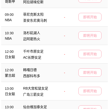
哥斯甲
阿拉胡埃伦斯
菲尼克斯太阳
09:00
-
即将开始
NBA
圣安东尼奥马刺
洛杉矶湖人
10:30
-
即将开始
NBA
迈阿密热火
千叶市原女足
12:00
-
即将开始
日女联
AC长野女足
韩嘎日德
12:00
-
即将开始
蒙古超
西部科布多
RB大宫松鼠女足
13:00
-
即将开始
日女联
广岛三箭女足
仙台维加泰女足
13:00