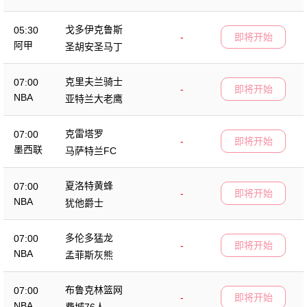
戈多伊克鲁斯
05:30
-
即将开始
阿甲
圣胡安圣马丁
克里夫兰骑士
07:00
-
即将开始
NBA
亚特兰大老鹰
克雷塔罗
07:00
-
即将开始
墨西联
马萨特兰FC
夏洛特黄蜂
07:00
-
即将开始
NBA
犹他爵士
多伦多猛龙
07:00
-
即将开始
NBA
孟菲斯灰熊
布鲁克林篮网
07:00
-
即将开始
NBA
费城76人