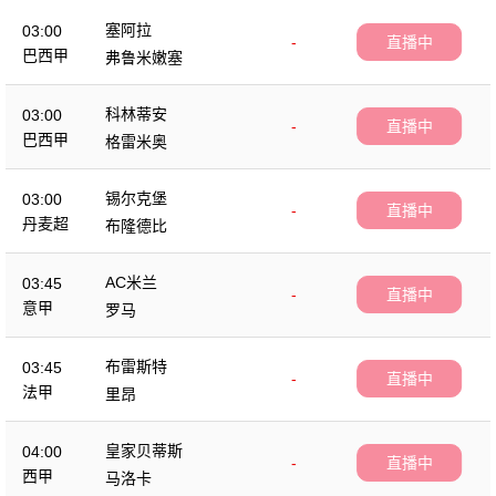
塞阿拉
03:00
-
直播中
巴西甲
弗鲁米嫩塞
科林蒂安
03:00
-
直播中
巴西甲
格雷米奥
锡尔克堡
03:00
-
直播中
丹麦超
布隆德比
AC米兰
03:45
-
直播中
意甲
罗马
布雷斯特
03:45
-
直播中
法甲
里昂
皇家贝蒂斯
04:00
-
直播中
西甲
马洛卡