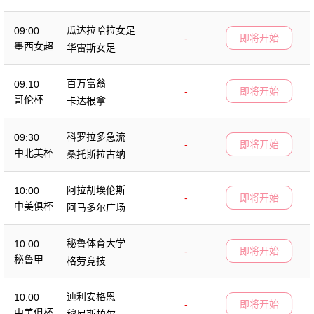
瓜达拉哈拉女足
09:00
-
即将开始
墨西女超
华雷斯女足
百万富翁
09:10
-
即将开始
哥伦杯
卡达根拿
科罗拉多急流
09:30
-
即将开始
中北美杯
桑托斯拉古纳
阿拉胡埃伦斯
10:00
-
即将开始
中美俱杯
阿马多尔广场
秘鲁体育大学
10:00
-
即将开始
秘鲁甲
格劳竞技
迪利安格恩
10:00
-
即将开始
中美俱杯
穆尼斯帕尔