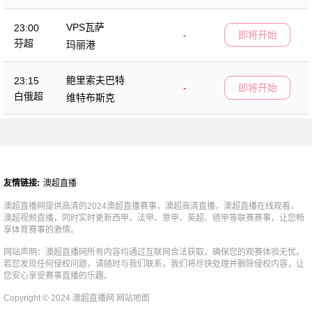
VPS瓦萨
23:00
-
即将开始
芬超
玛丽港
鲍里索夫巴特
23:15
-
即将开始
白俄超
维特布斯克
友情链接:
澳超直播
澳超直播网提供高清的2024澳超直播赛事，澳超高清直播，澳超直播在线观看，
澳超视频直播，同时实时更新西甲、法甲、意甲、英超、德甲等联赛赛事，让您畅
享体育赛事的激情。
网站声明：澳超直播网所有内容均通过互联网合法获取，确保您的观赛体验无忧。
若您发现任何侵权问题，请随时与我们联系，我们将尽快处理并删除侵权内容，让
您安心享受赛事直播的乐趣。
Copyright © 2024 澳超直播网
网站地图