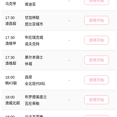
-
即将开始
乌克甲
普迪亚
甘加林联
17:30
-
即将开始
澳首超
昆比亚城市
布伦瑞克城
17:30
-
即将开始
澳维甲
诺夫克特
墨尔本骑士
17:30
-
即将开始
澳维超
休城
昌原
18:00
-
即将开始
韩K3联
全北现代B队
布罗德美度兰
18:00
-
即将开始
澳威北超
瓦伦蒂勒
云达不莱梅