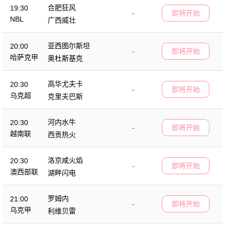
合肥狂风
19:30
-
即将开始
NBL
广西威壮
亚西图尔斯坦
20:00
-
即将开始
哈萨克甲
奥杜斯基克
高华尤夫卡
20:30
-
即将开始
乌克超
克里夫巴斯
河内水牛
20:30
-
即将开始
越南联
西贡热火
洛京咸火焰
20:30
-
即将开始
澳西部联
湖畔闪电
罗姆内
21:00
-
即将开始
乌克甲
利维贝雷