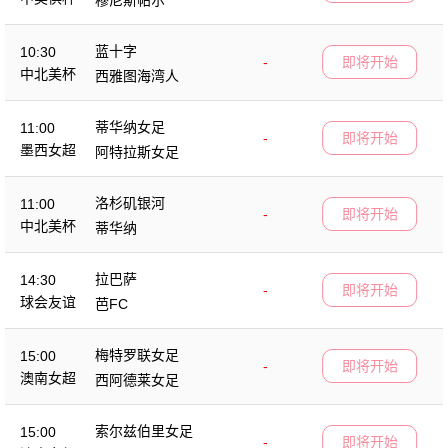
蓝十字
10:30
-
即将开始
中北美杯
西雅图海湾人
蒂华纳女足
11:00
-
即将开始
墨西女超
阿特拉斯女足
洛杉矶银河
11:00
-
即将开始
中北美杯
蒂华纳
拉巴萨
14:30
-
即将开始
球会友谊
芭FC
梅特罗联女足
15:00
-
即将开始
澳南女超
西阿德莱女足
索尔兹伯里女足
15:00
-
即将开始