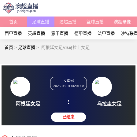
首页
足球直播
澳超直播
篮球直播
澳超录像
西甲直播
英超直播
意甲直播
德甲直播
法甲直播
沙特联
首页
>
足球直播
>
阿根廷女足VS乌拉圭女足
女南冠
2025-08-01 06:01:08
:
阿根廷女足
乌拉圭