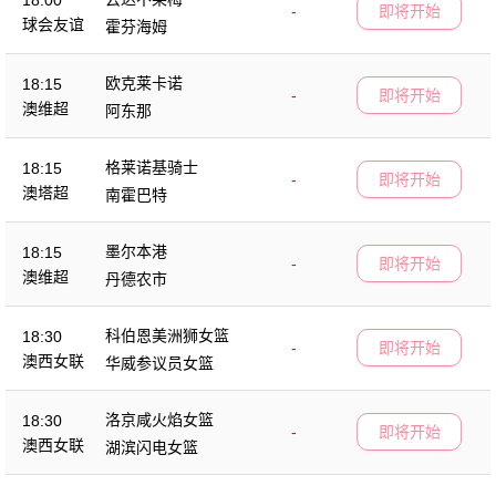
18:00
-
即将开始
球会友谊
霍芬海姆
欧克莱卡诺
18:15
-
即将开始
澳维超
阿东那
格莱诺基骑士
18:15
-
即将开始
澳塔超
南霍巴特
墨尔本港
18:15
-
即将开始
澳维超
丹德农市
科伯恩美洲狮女篮
18:30
-
即将开始
澳西女联
华威参议员女篮
洛京咸火焰女篮
18:30
-
即将开始
澳西女联
湖滨闪电女篮