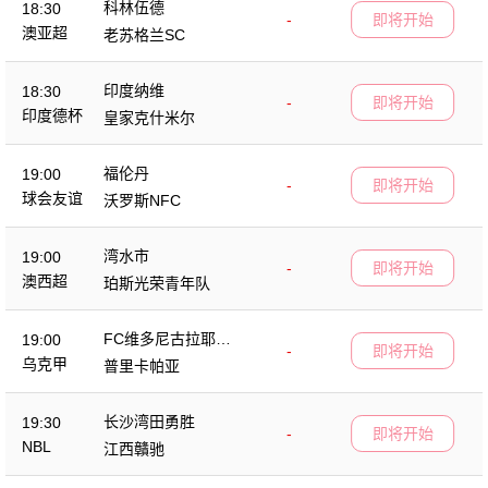
科林伍德
18:30
-
即将开始
澳亚超
老苏格兰SC
印度纳维
18:30
-
即将开始
印度德杯
皇家克什米尔
福伦丹
19:00
-
即将开始
球会友谊
沃罗斯NFC
湾水市
19:00
-
即将开始
澳西超
珀斯光荣青年队
FC维多尼古拉耶夫
19:00
-
即将开始
卡
乌克甲
普里卡帕亚
长沙湾田勇胜
19:30
-
即将开始
NBL
江西贛驰