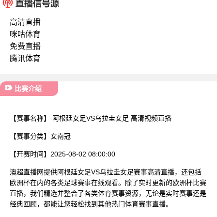
已结束
高清直播
咪咕体育
免费直播
腾讯体育
比赛介绍
【赛事名称】
阿根廷女足VS乌拉圭女足 高清视频直播
【赛事分类】
女南冠
【开赛时间】
2025-08-02 08:00:00
澳超直播网提供阿根廷女足VS乌拉圭女足赛事高清直播，还包括
欧洲杯在内的各类足球赛事在线观看。除了实时更新的欧洲杯比赛
直播，我们精选并整合了各类体育赛事资源，无论是实时赛事还是
经典回顾，都能让您轻松找到其他热门体育赛事直播。