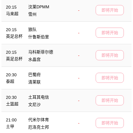
汶莱DPMM
20:15
-
即将开始
马来超
雪州
狼队
20:15
-
即将开始
英足总杯
什鲁斯伯里
马科斯菲尔德
20:15
-
即将开始
英足总杯
水晶宫
巴蜀府
20:30
-
即将开始
泰超
清莱联
土耳其电信
20:30
-
即将开始
土篮超
文尼沙
代米尔体育
21:00
-
即将开始
土甲
厄洛克士邦