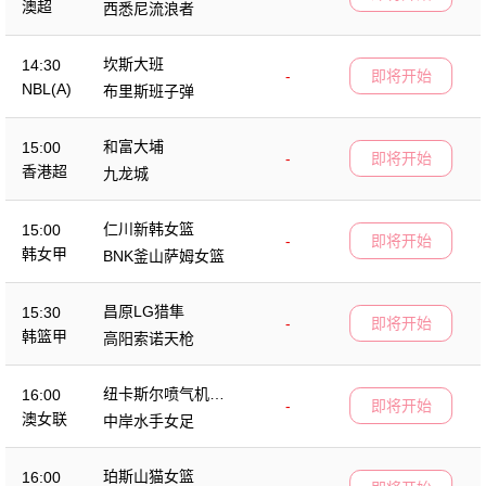
澳超
西悉尼流浪者
坎斯大班
14:30
-
即将开始
NBL(A)
布里斯班子弹
和富大埔
15:00
-
即将开始
香港超
九龙城
仁川新韩女篮
15:00
-
即将开始
韩女甲
BNK釜山萨姆女篮
昌原LG猎隼
15:30
-
即将开始
韩篮甲
高阳索诺天枪
纽卡斯尔喷气机女
16:00
-
即将开始
足
澳女联
中岸水手女足
珀斯山猫女篮
16:00