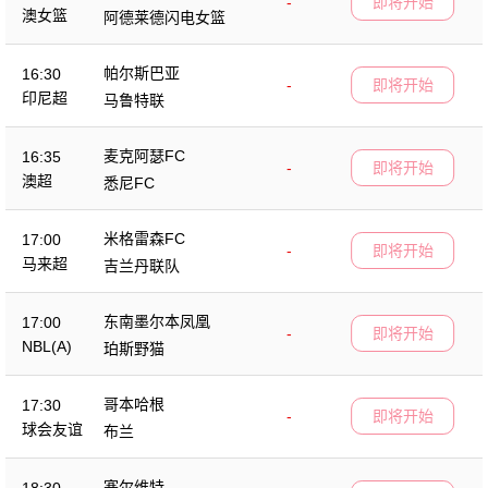
-
即将开始
澳女篮
阿德莱德闪电女篮
帕尔斯巴亚
16:30
-
即将开始
印尼超
马鲁特联
麦克阿瑟FC
16:35
-
即将开始
澳超
悉尼FC
米格雷森FC
17:00
-
即将开始
马来超
吉兰丹联队
东南墨尔本凤凰
17:00
-
即将开始
NBL(A)
珀斯野猫
哥本哈根
17:30
-
即将开始
球会友谊
布兰
塞尔维特