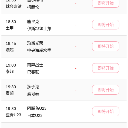
18:30
-
即将开始
球会友谊
梅赫伦
塞里克
18:30
-
即将开始
土甲
伊斯坦堡士邦
珀斯光荣
18:45
-
即将开始
澳超
中央海岸水手
南奔战士
19:00
-
即将开始
泰超
巴吞联
狮子港
19:30
-
即将开始
泰超
素可泰
阿联酋U23
19:30
-
即将开始
亚青U23
日本U23