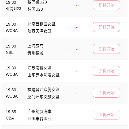
黎巴嫩U23
19:30
-
即将开始
亚青U23
韩国U23
北京首钢园女篮
19:30
-
即将开始
WCBA
陕西天泽女篮
上海玄鸟
19:30
-
即将开始
NBL
贵州猛龙
江苏南钢女篮
19:30
-
即将开始
WCBA
山东赤水河酒女篮
福建晋江众腾女篮
19:30
-
即将开始
WCBA
厦门环东文旅女篮
广州朗肽海本
19:35
-
即将开始
CBA
四川丰谷酒业