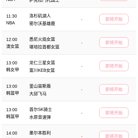
洛杉矶湖人
11:30
-
即将开始
NBA
密尔沃基雄鹿
悉尼火焰女篮
12:00
-
即将开始
澳女篮
堪培拉首都女篮
龙仁三星女篮
13:00
-
即将开始
韩女甲
富川KEB女篮
釜山宙斯盾
13:00
-
即将开始
韩篮甲
大邱飞马
首尔SK骑士
13:00
-
即将开始
韩篮甲
水原音速弹
墨尔本胜利
14:00
-
即将开始