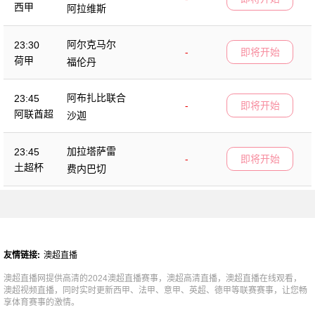
西甲
阿拉维斯
阿尔克马尔
23:30
-
即将开始
荷甲
福伦丹
阿布扎比联合
23:45
-
即将开始
阿联酋超
沙迦
加拉塔萨雷
23:45
-
即将开始
土超杯
费内巴切
友情链接:
澳超直播
澳超直播网提供高清的2024澳超直播赛事，澳超高清直播，澳超直播在线观看，
澳超视频直播，同时实时更新西甲、法甲、意甲、英超、德甲等联赛赛事，让您畅
享体育赛事的激情。