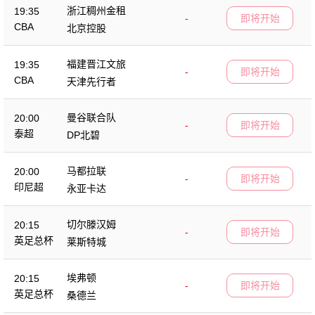
浙江稠州金租
19:35
-
即将开始
CBA
北京控股
福建晋江文旅
19:35
-
即将开始
CBA
天津先行者
曼谷联合队
20:00
-
即将开始
泰超
DP北碧
马都拉联
20:00
-
即将开始
印尼超
永亚卡达
切尔滕汉姆
20:15
-
即将开始
英足总杯
莱斯特城
埃弗顿
20:15
-
即将开始
英足总杯
桑德兰