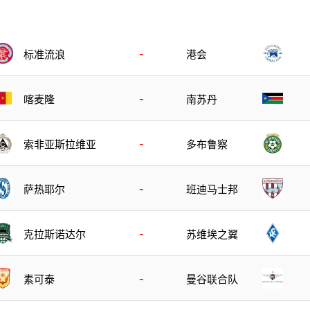
-
标准流浪
港会
-
喀麦隆
南苏丹
-
索非亚斯拉维亚
多布鲁察
-
萨热耶尔
班迪马士邦
-
克拉斯诺达尔
苏维埃之翼
-
素可泰
曼谷联合队