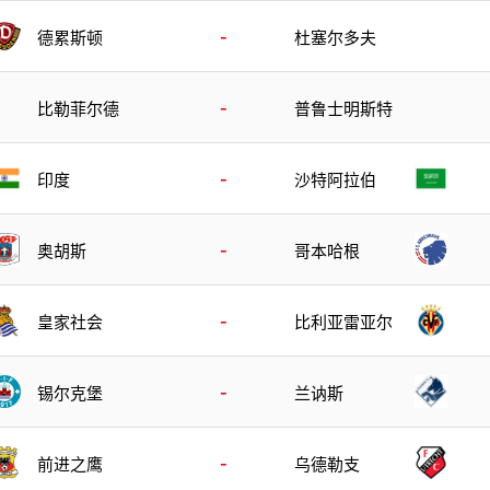
-
德累斯顿
杜塞尔多夫
-
比勒菲尔德
普鲁士明斯特
-
印度
沙特阿拉伯
-
奥胡斯
哥本哈根
-
皇家社会
比利亚雷亚尔
-
锡尔克堡
兰讷斯
-
前进之鹰
乌德勒支