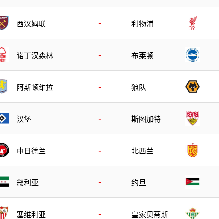
-
西汉姆联
利物浦
-
诺丁汉森林
布莱顿
-
阿斯顿维拉
狼队
-
汉堡
斯图加特
-
中日德兰
北西兰
-
叙利亚
约旦
-
塞维利亚
皇家贝蒂斯