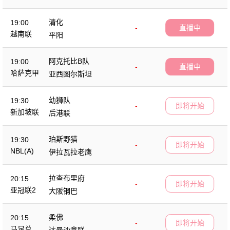
清化
19:00
-
直播中
越南联
平阳
阿克托比B队
19:00
-
直播中
哈萨克甲
亚西图尔斯坦
幼狮队
19:30
-
即将开始
新加坡联
后港联
珀斯野猫
19:30
-
即将开始
NBL(A)
伊拉瓦拉老鹰
拉查布里府
20:15
-
即将开始
亚冠联2
大阪钢巴
柔佛
20:15
-
即将开始
马足总
达曼沙拿联