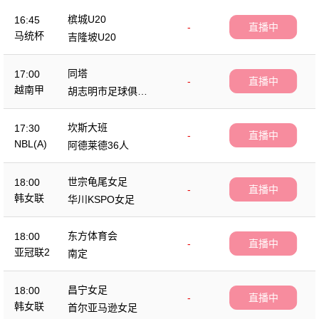
槟城U20
16:45
-
直播中
马统杯
吉隆坡U20
同塔
17:00
-
直播中
越南甲
胡志明市足球俱乐
部
坎斯大班
17:30
-
直播中
NBL(A)
阿德莱德36人
世宗龟尾女足
18:00
-
直播中
韩女联
华川KSPO女足
东方体育会
18:00
-
直播中
亚冠联2
南定
昌宁女足
18:00
-
直播中
韩女联
首尔亚马逊女足