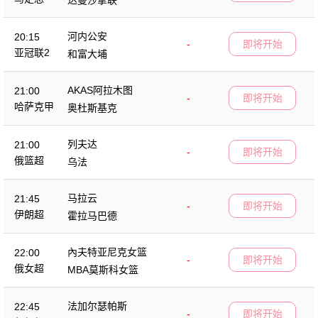
河内公安
20:15
-
即将开始
亚冠联2
和富大埔
AKAS阿拉木图
21:00
-
即将开始
哈萨克甲
奥杜斯基克
列夫达
21:00
-
即将开始
俄篮超
乌法
马拉云
21:45
-
即将开始
伊朗超
霍拉马巴德
內夫特亚尼克女篮
22:00
-
即将开始
俄女超
MBA莫斯科女篮
法加尔瑟帕斯
22:45
-
即将开始