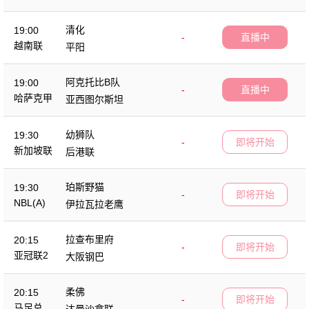
清化
19:00
-
直播中
越南联
平阳
阿克托比B队
19:00
-
直播中
哈萨克甲
亚西图尔斯坦
幼狮队
19:30
-
即将开始
新加坡联
后港联
珀斯野猫
19:30
-
即将开始
NBL(A)
伊拉瓦拉老鹰
拉查布里府
20:15
-
即将开始
亚冠联2
大阪钢巴
柔佛
20:15
-
即将开始
马足总
达曼沙拿联