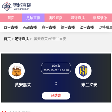
首页
足球直播
澳超直播
篮球直播
澳超录像
西甲直播
英超直播
意甲直播
德甲直播
法甲直播
沙特联
首页
>
足球直播
>
黄安嘉莱VS宋兰义安
越南联
2025-10-02 19:01:48
:
黄安嘉莱
宋兰