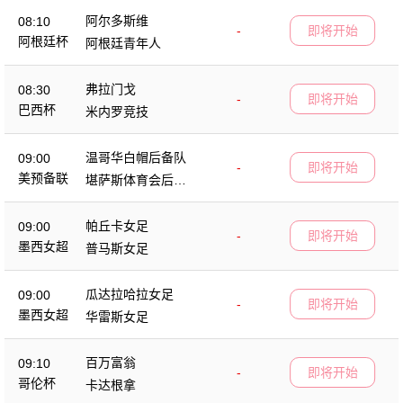
阿尔多斯维
08:10
-
即将开始
阿根廷杯
阿根廷青年人
弗拉门戈
08:30
-
即将开始
巴西杯
米内罗竞技
温哥华白帽后备队
09:00
-
即将开始
美预备联
堪萨斯体育会后备
队
帕丘卡女足
09:00
-
即将开始
墨西女超
普马斯女足
瓜达拉哈拉女足
09:00
-
即将开始
墨西女超
华雷斯女足
百万富翁
09:10
-
即将开始
哥伦杯
卡达根拿