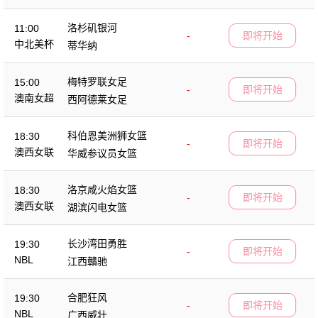
洛杉矶银河
11:00
-
即将开始
中北美杯
蒂华纳
梅特罗联女足
15:00
-
即将开始
澳南女超
西阿德莱女足
科伯恩美洲狮女篮
18:30
-
即将开始
澳西女联
华威参议员女篮
洛京咸火焰女篮
18:30
-
即将开始
澳西女联
湖滨闪电女篮
长沙湾田勇胜
19:30
-
即将开始
NBL
江西贛驰
合肥狂风
19:30
-
即将开始
NBL
广西威壮