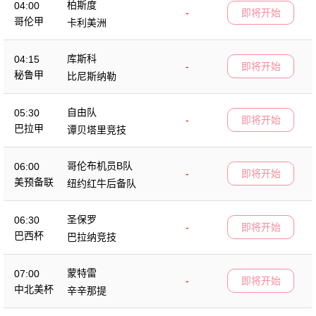
柏斯度
04:00
-
即将开始
哥伦甲
卡利美洲
库斯科
04:15
-
即将开始
秘鲁甲
比尼斯纳勒
自由队
05:30
-
即将开始
巴拉甲
谭贝塔里竞技
哥伦布机员B队
06:00
-
即将开始
美预备联
纽约红牛后备队
圣保罗
06:30
-
即将开始
巴西杯
巴拉纳竞技
蒙特雷
07:00
-
即将开始
中北美杯
辛辛那提