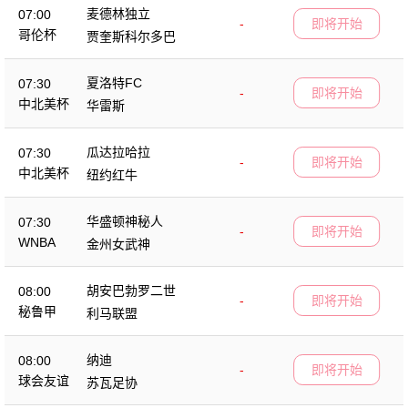
麦德林独立
07:00
-
即将开始
哥伦杯
贾奎斯科尔多巴
夏洛特FC
07:30
-
即将开始
中北美杯
华雷斯
瓜达拉哈拉
07:30
-
即将开始
中北美杯
纽约红牛
华盛顿神秘人
07:30
-
即将开始
WNBA
金州女武神
胡安巴勃罗二世
08:00
-
即将开始
秘鲁甲
利马联盟
纳迪
08:00
-
即将开始
球会友谊
苏瓦足协