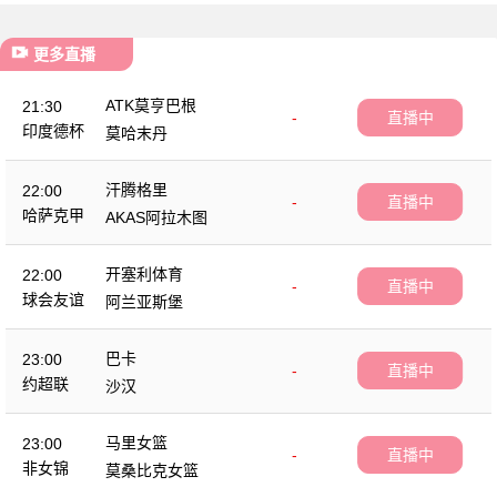
更多直播
ATK莫亨巴根
21:30
-
直播中
印度德杯
莫哈末丹
汗腾格里
22:00
-
直播中
哈萨克甲
AKAS阿拉木图
开塞利体育
22:00
-
直播中
球会友谊
阿兰亚斯堡
巴卡
23:00
-
直播中
约超联
沙汉
马里女篮
23:00
-
直播中
非女锦
莫桑比克女篮