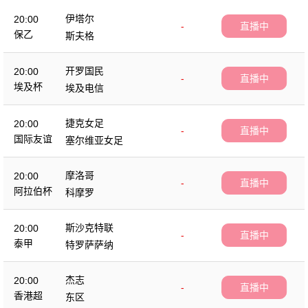
伊塔尔
20:00
-
直播中
保乙
斯夫格
开罗国民
20:00
-
直播中
埃及杯
埃及电信
捷克女足
20:00
-
直播中
国际友谊
塞尔维亚女足
摩洛哥
20:00
-
直播中
阿拉伯杯
科摩罗
斯沙克特联
20:00
-
直播中
泰甲
特罗萨萨纳
杰志
20:00
-
直播中
香港超
东区