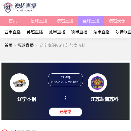
首页
足球直播
澳超直播
篮球直播
澳超录像
西甲直播
英超直播
意甲直播
德甲直播
法甲直播
沙特联
首页
>
篮球直播
>
辽宁本钢VS江苏盐南苏科
CBA杯
2025-12-02 22:10:16
:
辽宁本钢
江苏盐